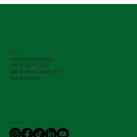
Kontakt
info@stm-malsch.de
+49 72 46 91 16-0
Zwischen den Schichten entscheidet sich
Otto-Eckerle-Straße 7-11
die Haltbarkeit
76316 Malsch
Social Media