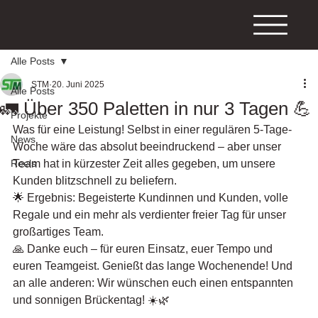
Alle Posts
STM
20. Juni 2025
Alle Posts
🚛 Über 350 Paletten in nur 3 Tagen 💪
Projekte
Was für eine Leistung! Selbst in einer regulären 5-Tage-
News
Woche wäre das absolut beeindruckend – aber unser 
Reels
Team hat in kürzester Zeit alles gegeben, um unsere 
Kunden blitzschnell zu beliefern.
🌟 Ergebnis: Begeisterte Kundinnen und Kunden, volle 
Regale und ein mehr als verdienter freier Tag für unser 
großartiges Team.
🙏 Danke euch – für euren Einsatz, euer Tempo und 
euren Teamgeist. Genießt das lange Wochenende! Und 
an alle anderen: Wir wünschen euch einen entspannten 
und sonnigen Brückentag! ☀️🌿