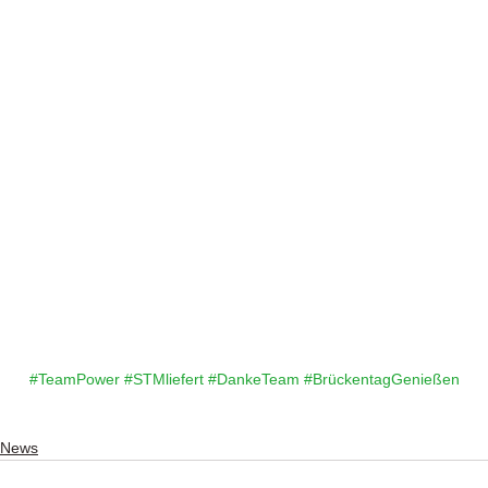
#TeamPower
#STMliefert
#DankeTeam
#BrückentagGenießen
News