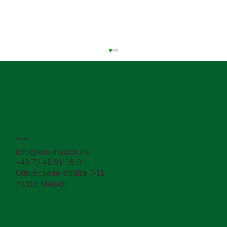
Kontakt
info@stm-malsch.de
+49 72 46 91 16-0
Flughafenprojekt: Wenn hochwertige
Otto-Eckerle-Straße 7-11
Lösungen sauber ineinandergreifen
76316 Malsch