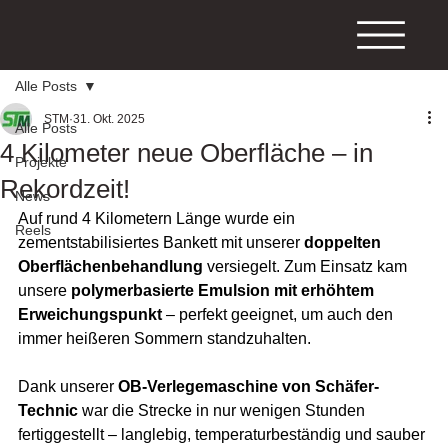
Alle Posts
STM
31. Okt. 2025
Alle Posts
4 Kilometer neue Oberfläche – in
Projekte
Rekordzeit!
News
Auf rund 4 Kilometern Länge wurde ein 
Reels
zementstabilisiertes Bankett mit unserer 
doppelten 
Oberflächenbehandlung
 versiegelt. Zum Einsatz kam 
unsere 
polymerbasierte Emulsion mit erhöhtem 
Erweichungspunkt
 – perfekt geeignet, um auch den 
immer heißeren Sommern standzuhalten.
Dank unserer 
OB-Verlegemaschine von Schäfer-
Technic
 war die Strecke in nur wenigen Stunden 
fertiggestellt – langlebig, temperaturbeständig und sauber 