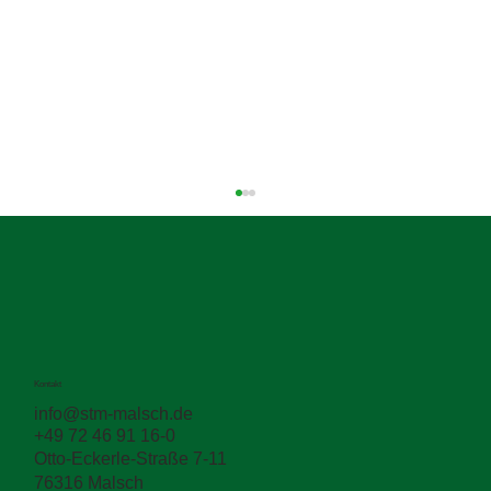
Kontakt
info@stm-malsch.de
+49 72 46 91 16-0
Zwischen den Schichten entscheidet sich
Otto-Eckerle-Straße 7-11
die Haltbarkeit
76316 Malsch