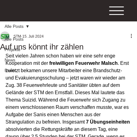
Alle Posts
STM
15. Juli 2024
Alle Posts
Auf uns könnt ihr zählen
Projekte
Seit vielen Jahren schon haben wir eine sehr enge 
News
Kooperation mit der
 freiwilligen Feuerwehr Malsch
. Erst 
Reels
zuletzt bekamen unsere Mitarbeiter eine Brandschutz- 
und Evakuierungsschulung – jetzt waren wir wieder am 
Zug. 38 Feuerwehrleute und Sanitäter übten auf dem 
Gelände der STM den Ernstfall. Dieses Mal lautete das 
Thema Suizid. Während die Feuerwehr sich Zugang zu 
einem verschlossenen Raum verschaffen musste, war es 
Aufgabe der Sanis einen Menschen aus der 
Strangulation zu befreien. Insgesamt 
7 Übungseinheiten
absolvierten die Rettungskräfte an diesem Tag, eine 
davon über 2,5 Stunden bei der STM. Gerade, wenn es 