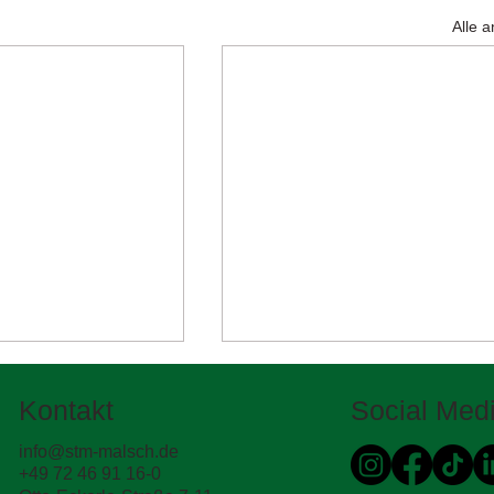
Alle 
Kontakt
Social Med
info@stm-malsch.de
+49 72 46 91 16-0