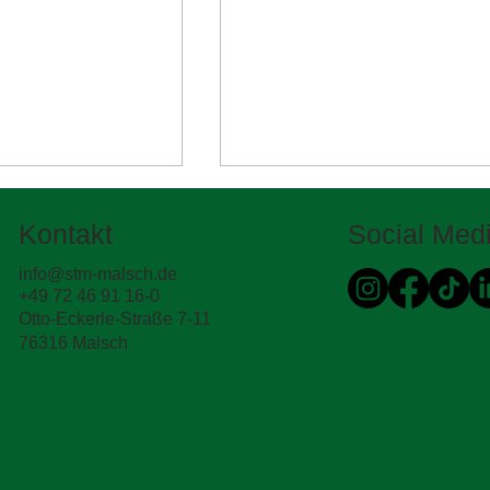
Kontakt
Social Med
info@stm-malsch.de
+49 72 46 91 16-0
Otto-Eckerle-Straße 7-11
76316 Malsch
n Schichten
Was haben Beauty Routine
sich die
mit Straßenbau zu tun? 💄