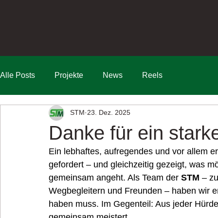
Alle Posts
Projekte
News
Reels
STM
23. Dez. 2025
Danke für ein stark
Ein lebhaftes, aufregendes und vor allem erf
gefordert – und gleichzeitig gezeigt, was 
gemeinsam angeht. Als Team der 
STM
 – z
Wegbegleitern und Freunden – haben wir er
haben muss. Im Gegenteil: Aus jeder Hürde
gemeinsam meistert.