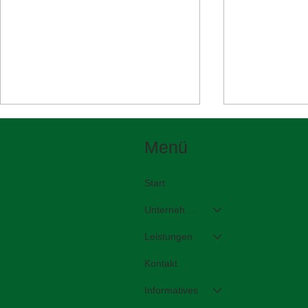
Menü
Start
Unternehmen
Leistungen
Wir zeigen Straßenerhaltung
Zwischen de
in Aktion auf der KOMMUNAL
entscheidet 
Kontakt
live.de 2026
Haltbarkeit
Informatives