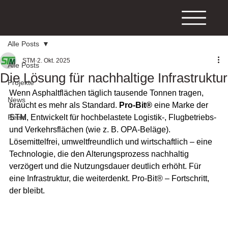
Alle Posts
STM
2. Okt. 2025
Alle Posts
Die Lösung für nachhaltige Infrastruktur
Projekte
Wenn Asphaltflächen täglich tausende Tonnen tragen, 
News
braucht es mehr als Standard. 
Pro-Bit® 
eine Marke der 
Reels
STM, Entwickelt für hochbelastete Logistik-, Flugbetriebs- 
und Verkehrsflächen (wie z. B. OPA-Beläge). 
Lösemittelfrei, umweltfreundlich und wirtschaftlich – eine 
Technologie, die den Alterungsprozess nachhaltig 
verzögert und die Nutzungsdauer deutlich erhöht. Für 
eine Infrastruktur, die weiterdenkt. Pro-Bit® – Fortschritt, 
der bleibt.