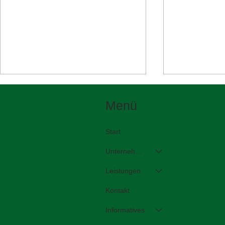
Menü
Start
Unternehmen
Leistungen
Wir zeigen Straßenerhaltung
Zwischen de
in Aktion auf der KOMMUNAL
entscheidet 
Kontakt
live.de 2026
Haltbarkeit
Informatives