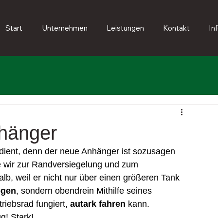
Start
Unternehmen
Leistungen
Kontakt
In
nhänger
rdient, denn der neue Anhänger ist sozusagen 
e wir zur Randversiegelung und zum 
b, weil er nicht nur über einen größeren Tank 
ögen
, sondern obendrein Mithilfe seines 
riebsrad fungiert, 
autark fahren
 kann.
g! Stark!