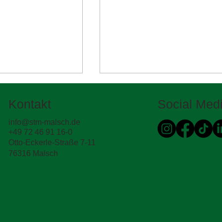
Kontakt
Social Med
info@stm-malsch.de
+49 72 46 91 16-0
Otto-Eckerle-Straße 7-11
76316 Malsch
n Schichten
Was haben Beauty Routine
sich die
mit Straßenbau zu tun? 💄