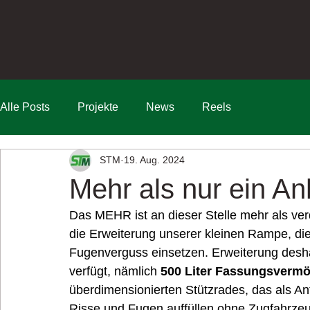
Alle Posts
Projekte
News
Reels
STM
19. Aug. 2024
Mehr als nur ein A
Das MEHR ist an dieser Stelle mehr als ve
die Erweiterung unserer kleinen Rampe, di
Fugenverguss einsetzen. Erweiterung deshal
verfügt, nämlich 
500 Liter Fassungsverm
überdimensionierten Stützrades, das als Ant
Risse und Fugen auffüllen ohne Zugfahrzeu