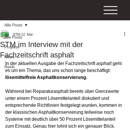
Alle Posts
STM
22. Mai
Alle Posts
STM im Interview mit der
Projekte
Fachzeitschrift asphalt
News
In der aktuellen Ausgabe der Fachzeitschrift 
asphalt
 geht 
Reels
es um ein Thema, das uns schon lange beschäftigt: 
lösemittelfreie Asphaltkonservierung
.
Während bei Reparaturasphalt bereits über Grenzwerte 
unter einem Prozent Lösemittelanteil diskutiert und 
entsprechende Richtlinien festgelegt wurden, kommen in 
der klassischen Asphaltkonservierung teilweise noch 
Systeme mit deutlich über 50 Prozent Lösemittelanteil 
zum Einsatz. Genau hier lohnt sich ein genauer Blick.