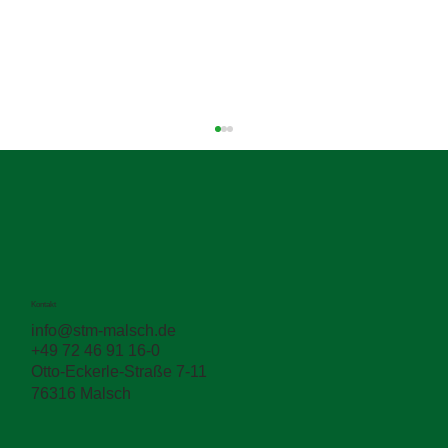
Kontakt
info@stm-malsch.de
+49 72 46 91 16-0
Zwischen den Schichten entscheidet sich
Otto-Eckerle-Straße 7-11
die Haltbarkeit
76316 Malsch