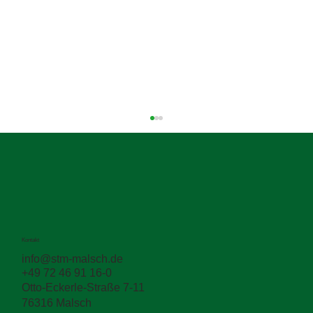
Kontakt
info@stm-malsch.de
+49 72 46 91 16-0
Zwischen den Schichten entscheidet sich
Otto-Eckerle-Straße 7-11
die Haltbarkeit
76316 Malsch