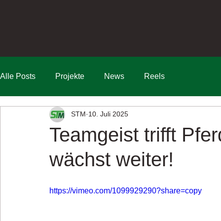
Alle Posts
Projekte
News
Reels
STM
10. Juli 2025
Teamgeist trifft Pf
wächst weiter!
https://vimeo.com/1099929290?share=copy