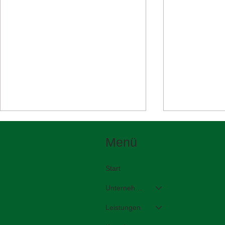
Menü
Start
Unternehmen
Leistungen
Wir zeigen Straßenerhaltung
Zwischen de
in Aktion auf der KOMMUNAL
entscheidet 