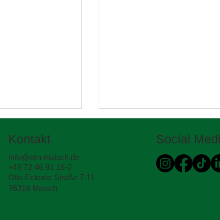
Kontakt
Social Med
info@stm-malsch.de
+49 72 46 91 16-0
Otto-Eckerle-Straße 7-11
76316 Malsch
n Schichten
Was haben Beauty Routine
sich die
mit Straßenbau zu tun? 💄