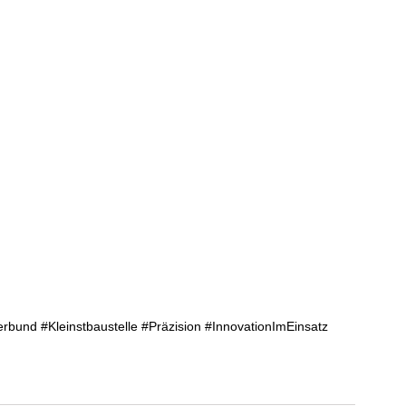
erbund
#Kleinstbaustelle
#Präzision
#InnovationImEinsatz