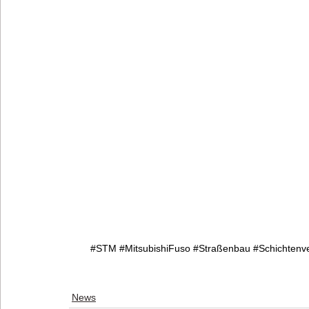
#STM
#MitsubishiFuso
#Straßenbau
#Schichtenv
News