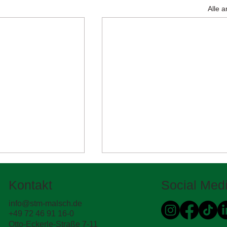
Alle 
Kontakt
Social Med
info@stm-malsch.de
+49 72 46 91 16-0
Otto-Eckerle-Straße 7-11