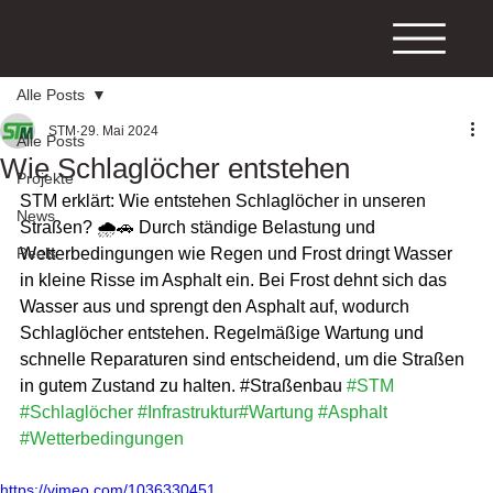
Alle Posts
STM
29. Mai 2024
Alle Posts
Wie Schlaglöcher entstehen
Projekte
STM erklärt: Wie entstehen Schlaglöcher in unseren 
News
Straßen? 🌧️🚗 Durch ständige Belastung und 
Reels
Wetterbedingungen wie Regen und Frost dringt Wasser 
in kleine Risse im Asphalt ein. Bei Frost dehnt sich das 
Wasser aus und sprengt den Asphalt auf, wodurch 
Schlaglöcher entstehen. Regelmäßige Wartung und 
schnelle Reparaturen sind entscheidend, um die Straßen 
in gutem Zustand zu halten. 
#Straßenbau
#STM
#Schlaglöcher
#Infrastruktur
#Wartung
#Asphalt
#Wetterbedingungen
https://vimeo.com/1036330451