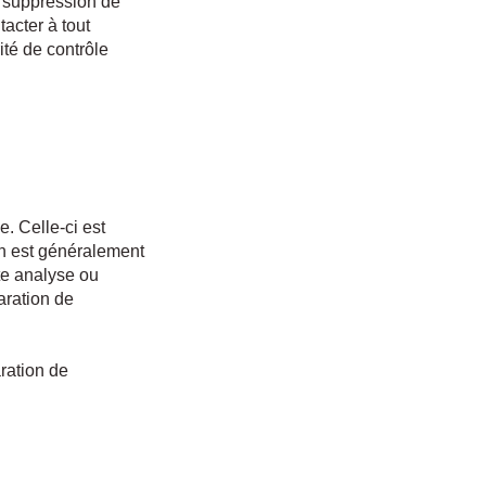
a suppression de
acter à tout
ité de contrôle
e. Celle-ci est
on est généralement
te analyse ou
aration de
ration de