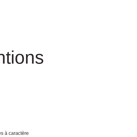
ntions
es à caractère