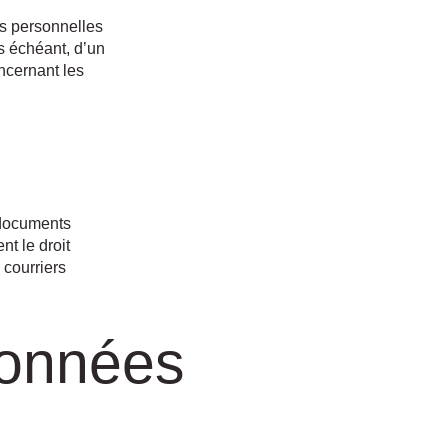
es personnelles
as échéant, d’un
oncernant les
e documents
t le droit
 courriers
données