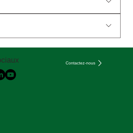
 traitements de surface, dans les travaux de
couches d’adhérence inter-couches et pour les
ciaux
Contactez-nous