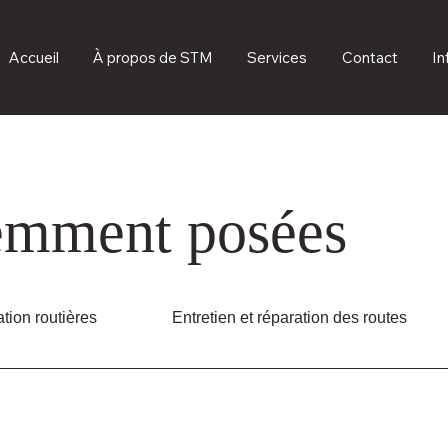
Accueil
À propos de STM
Services
Contact
In
emment posées
ation routières
Entretien et réparation des routes