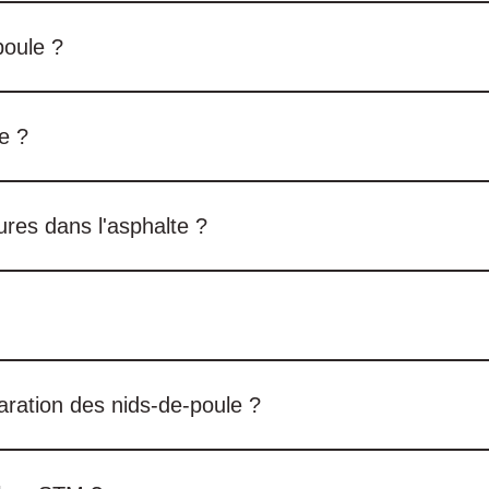
l, la circulation et la fragilisation de la chaussée. De petites
poule ?
obé à froid, de patchs ou d'autres méthodes de réparation, selo
 charge de trafic et la durabilité souhaitée.
e ?
afin d’empêcher toute infiltration d’eau. Selon le type de fissura
halte ou à desprocédés de réhabilitation plus approfondis.
res dans l'asphalte ?
éparer les fissures existantes, puis à les sceller avec un morti
le et de l'asphalte. Il convient aux dommages localisés, aux fis
aration des nids-de-poule ?
ids-de-poule et des défauts mineurs de l'asphalte. Selon l'applic