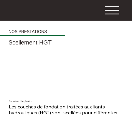
NOS PRESTATIONS
Scellement HGT
Domaines d’application
Les couches de fondation traitées aux liants 
hydrauliques (HGT) sont scellées pour différentes 
raisons. L’objectif principal est d’empêcher le 
dessèchement de la HGT et de garantir la 
praticabilité de sa surface. Le scellement de la HGT 