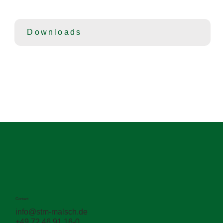
permet également de fermer hermétiquement la 
surface afin d’assurer une prise hydraulique optimale 
de la couche et d’empêcher la pénétration de l’eau 
Downloads
dans la structure de la chaussée. Nous proposons à 
cet effet l’émulsion de bitume idéale ainsi que 
l’ensemble des prestations de chantier nécessaires 
à l’étanchéification des surfaces HGT.
Contact
info@stm-malsch.de
+49 72 46 91 16-0