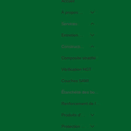
Accueil
À propos de STM
Services
Entretien et réparation des routes
Construction et réfection routières
Composite stratifié
Vitrification HGT
Couches SAMI
Étanchéité des bords
Renforcement de l'asphalte
Produits d'intégration
Protection des bâtiments