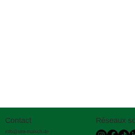
deux bords dans les zones de dévers – sont étanchéifiés 
de la réhabilitation des bords de chaussée.

L’étanchéité est généralement réalisée à l’aide de bitume
précision au moyen d’équipements de pulvérisation modern
surface doit être soigneusement nettoyée et parfaitement
bonne adhérence du bitume.
Contact
Réseaux so
info@stm-malsch.de