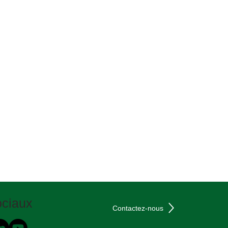
et protégés dans le cadre 
 chaud appliqué avec 
es. Avant l’application, la 
 sèche afin de garantir une 
ciaux
Contactez-nous