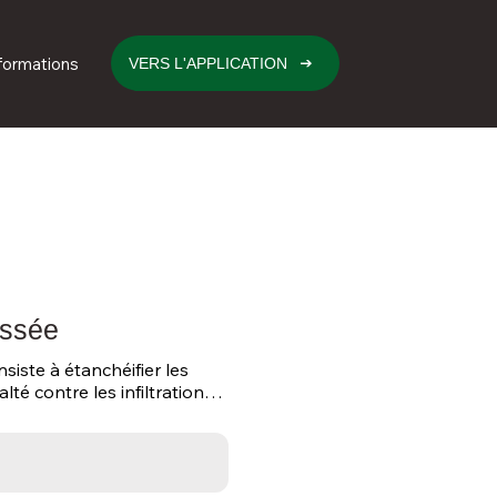
formations
VERS L'APPLICATION
ussée
iste à étanchéifier les 
é contre les infiltrations 
r la durabilité et la 
situés plus haut – ou les 