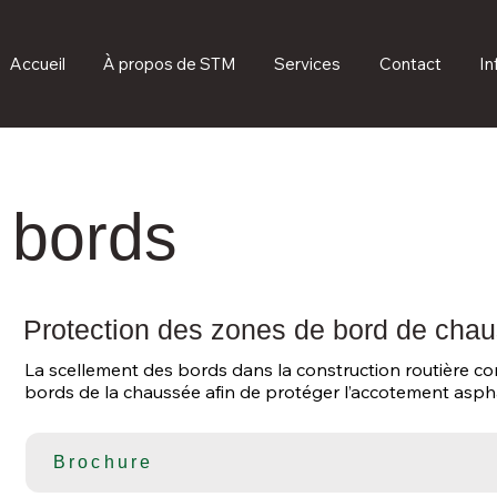
Accueil
À propos de STM
Services
Contact
In
 bords
Protection des zones de bord de cha
La scellement des bords dans la construction routière cons
bords de la chaussée afin de protéger l’accotement asphalt
d’eau latérales. Cette opération est essentielle pour garanti
stabilité de la route.

Brochure
Après la mise en œuvre des couches d’asphalte, les bords 