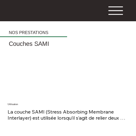
NOS PRESTATIONS
Couches SAMI
Utilisation
La couche SAMI (Stress Absorbing Membrane 
Interlayer) est utilisée lorsqu’il s’agit de relier deux 
couches entre elles, en particulier lorsqu’elles sont 
constituées de matériaux différents, par exemple du 