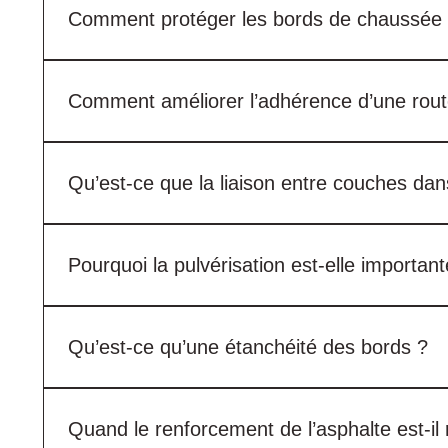
Comment protéger les bords de chaussée
Les bords de chaussée peuvent être protégés grâce à u
l’asphalte contre les dégradations.
Comment améliorer l’adhérence d’une rout
Selon l’état de la surface, un traitement de surface ou
Qu’est-ce que la liaison entre couches dans
La liaison entre couches décrit la connexion mécanique
empêcher le déplacement des couches les unes par ra
Pourquoi la pulvérisation est-elle importan
Lors de la pulvérisation, une émulsion de bitume est 
que des déformations par cisaillement, des fissures 
Qu’est-ce qu’une étanchéité des bords ?
L’étanchéité des bords protège les accotements et les 
bords.
Quand le renforcement de l’asphalte est-