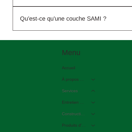
Le renforcement de l’asphalte est utilisé pour réduire 
particulièrement aux surfaces présentant des problèm
Qu’est-ce qu’une couche SAMI ?
Une couche SAMI est une couche intermédiaire absorban
remontée des fissures provenant de la couche sous-j
Menu
Accueil
À propos de STM
Services
Entretien et réparation des routes
Construction et réfection routières
Produits d'intégration