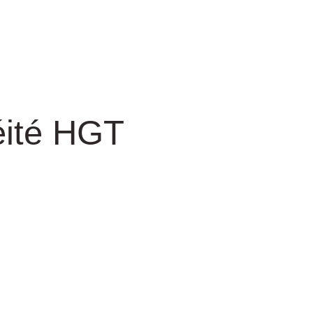
éité HGT
té des bords