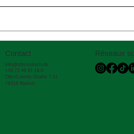
la formation de fissures ou retarder la remontée des fissures pro
es de fissuration connus.
t les contraintes. Elle peut contribuer à ponter les fissures e
acente.
Contact
Réseaux so
info@stm-malsch.de
+49 72 46 91 16-0
Otto-Eckerle-Straße 7-11
76316 Malsch