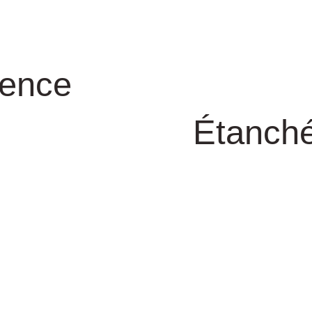
rence
Étanch
Étanchéi