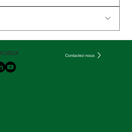
venant des couches inférieures. Il convient
t à protéger la nouvelle couche de roulement contre la
ciaux
Contactez-nous