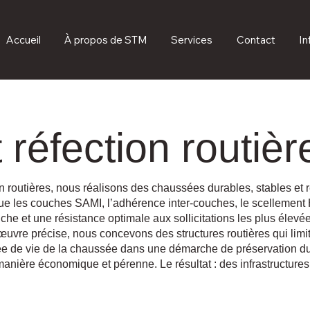
Accueil
À propos de STM
Services
Contact
In
 réfection routièr
on routières, nous réalisons des chaussées durables, stables et 
e les couches SAMI, l’adhérence inter-couches, le scellement H
uche et une résistance optimale aux sollicitations les plus éle
uvre précise, nous concevons des structures routières qui limit
ée de vie de la chaussée dans une démarche de préservation dur
manière économique et pérenne. Le résultat : des infrastructures