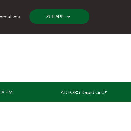
formatives
ZUR APP
d® PM
ADFORS Rapid Grid®