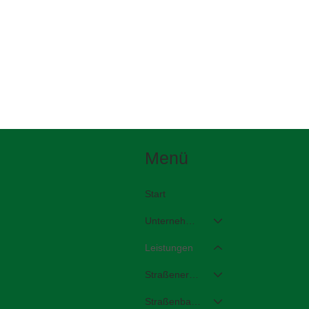
Menü
Start
Unternehmen
Leistungen
Straßenerhaltung/-reparatur
Straßenbau/-sanierung