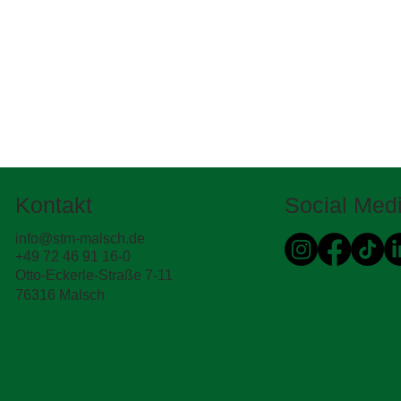
Kontakt
Social Med
info@stm-malsch.de
+49 72 46 91 16-0
Otto-Eckerle-Straße 7-11
76316 Malsch