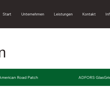
Start
Unternehmen
Leistungen
Kontakt
In
n
American Road Patch
ADFORS GlasGri