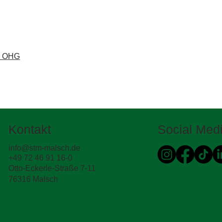
Y OHG
Kontakt
Social Med
info@stm-malsch.de
+49 72 46 91 16-0
Otto-Eckerle-Straße 7-11
76316 Malsch