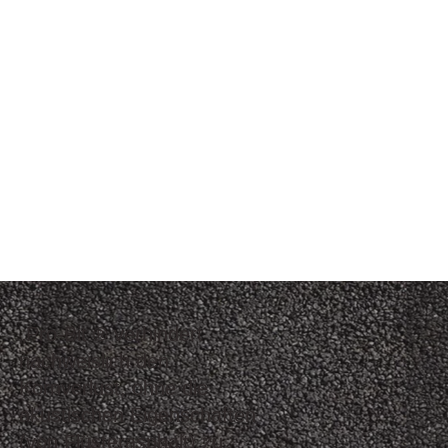
„Pro-Bit ® verhindert
nachweislich den
Kornverlust, ohne die
akustischen Eigenschaften
(von Flüsterasphalt) zu