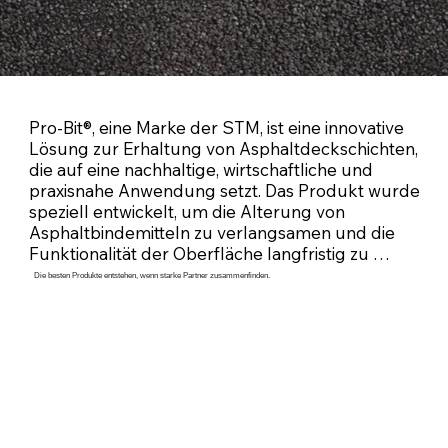
verändern.“
Pro-Bit®, eine Marke der STM, ist eine innovative 
Lösung zur Erhaltung von Asphaltdeckschichten, 
die auf eine nachhaltige, wirtschaftliche und 
praxisnahe Anwendung setzt. Das Produkt wurde 
speziell entwickelt, um die Alterung von 
Asphaltbindemitteln zu verlangsamen und die 
Funktionalität der Oberfläche langfristig zu 
sichern – ganz ohne Lösemittel.

Die besten Produkte entstehen, wenn starke Partner zusammenfinden.
Asphaltflächen unterliegen zwei wesentlichen 
Alterungsprozessen: der Kurzzeitalterung 
während der Herstellung und der 
Langzeitalterung im laufenden Betrieb. 
Thermische Belastung, UV-Strahlung, Sauerstoff, 
Niederschläge und Verkehrsbeanspruchung 
führen zu Versprödung, Mikrorissbildung und 
letztlich zu sichtbaren Schäden wie 