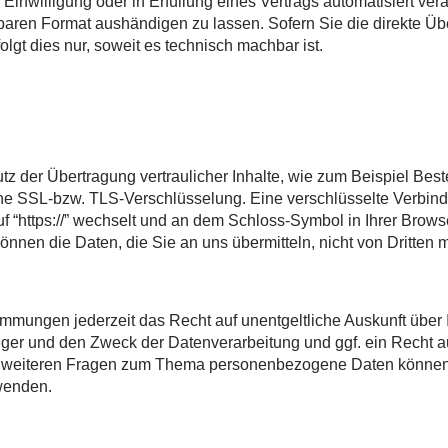
Einwilligung oder in Erfüllung eines Vertrags automatisiert vera
baren Format aushändigen zu lassen. Sofern Sie die direkte Üb
lgt dies nur, soweit es technisch machbar ist.
z der Übertragung vertraulicher Inhalte, wie zum Beispiel Bes
eine SSL-bzw. TLS-Verschlüsselung. Eine verschlüsselte Verbi
uf “https://” wechselt und an dem Schloss-Symbol in Ihrer Brows
önnen die Daten, die Sie an uns übermitteln, nicht von Dritten
mungen jederzeit das Recht auf unentgeltliche Auskunft über 
r und den Zweck der Datenverarbeitung und ggf. ein Recht au
u weiteren Fragen zum Thema personenbezogene Daten können S
wenden.