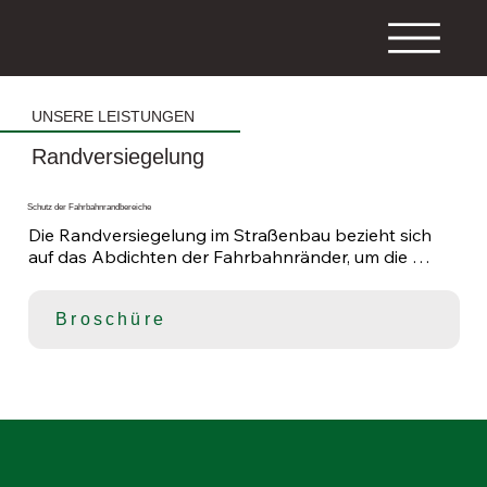
UNSERE LEISTUNGEN
Randversiegelung
Schutz der Fahrbahnrandbereiche
Die Randversiegelung im Straßenbau bezieht sich 
auf das Abdichten der Fahrbahnränder, um die 
Asphaltschulter vor seitlich eindringendem Wasser 
zu schützen. Dies ist wichtig, um die Haltbarkeit und 
Broschüre
Stabilität der Straße zu gewährleisten.

Nach dem Einbau der Asphaltschichten werden die 
höher liegenden Ränder – in Verwindungsbereichen 
beide Ränder – abgedichtet und im Sinne einer 
Fahrbahnrand-Sanierung geschützt.

Die Versiegelung erfolgt in der Regel mit 
Heißbitumen, das mit modernen Spritzgeräten 
präzise aufgetragen wird. Vor dem Auftragen muss 