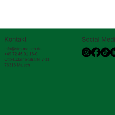
Kontakt
Social Med
info@stm-malsch.de
+49 72 46 91 16-0
Otto-Eckerle-Straße 7-11
76316 Malsch