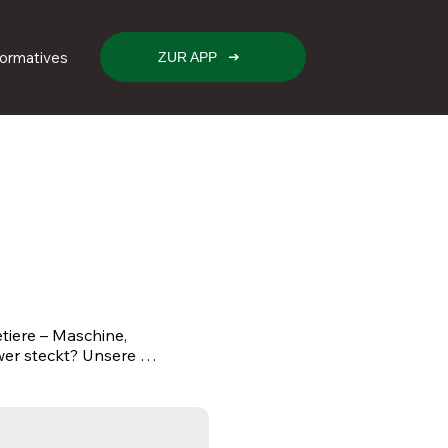
formatives
ZUR APP
iere – Maschine, 
er steckt? Unsere 
schließlich 
enverbund. Unser Einsatz 
lt sowie die Herstellung 
lles Team, das die 