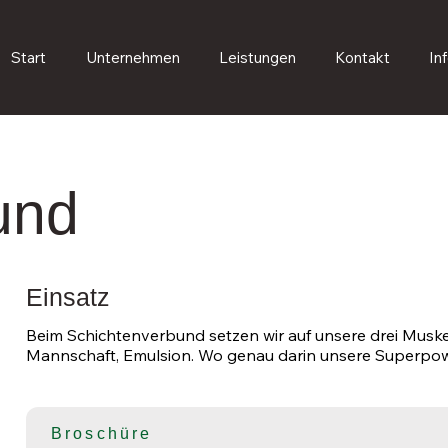
Start
Unternehmen
Leistungen
Kontakt
In
und
Einsatz
Beim Schichtenverbund setzen wir auf unsere drei Musket
Mannschaft, Emulsion. Wo genau darin unsere Superpow
zuverlässige Emulsionslösung in beständiger Qualität, ein
polymermodifizierter Bitumenemulsionen für den Schicht
von modernsten Maschinen für das Anspritzen von Aspha
einer sicheren Haftbrücke Asphalt. Und unser professione
Broschüre