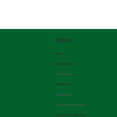
Menü
Start
Unternehmen
Leistungen
Straßenerhaltung/-reparatur
Straßenbau/-sanierung
Schichtenverbund
HGT-Versiegelung