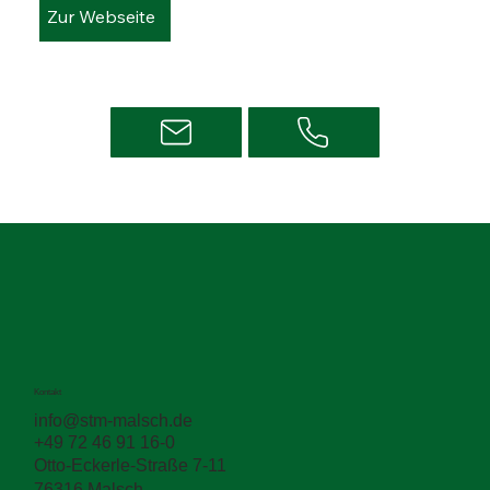
Zur Webseite
Kontakt
info@stm-malsch.de
+49 72 46 91 16-0
Otto-Eckerle-Straße 7-11
76316 Malsch