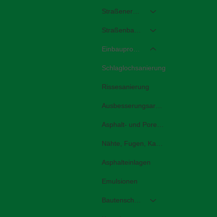
Straßenerhaltung/-reparatur
Straßenbau/-sanierung
Einbauprodukte
Schlaglochsanierung
Rissesanierung
Ausbesserungsarbeiten
Asphalt- und Porenversiegelung
Nähte, Fugen, Kanten
Asphalteinlagen
Emulsionen
Bautenschutz