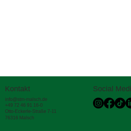
Kontakt
Social Med
info@stm-malsch.de
+49 72 46 91 16-0
Otto-Eckerle-Straße 7-11
76316 Malsch