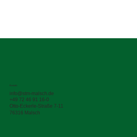
Kontakt
info@stm-malsch.de
+49 72 46 91 16-0
Otto-Eckerle-Straße 7-11
76316 Malsch