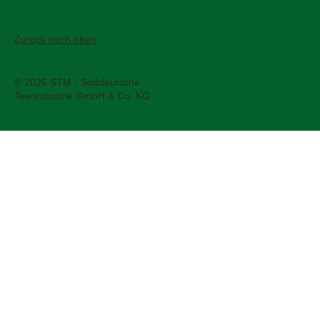
Datenschutz
Impressum
Zurück nach oben
© 2026 STM - Süddeutsche
Teerindustrie GmbH & Co. KG