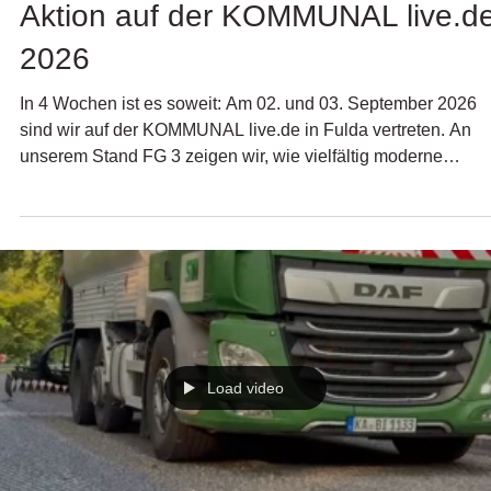
Wir zeigen Straßenerhaltung in
Aktion auf der KOMMUNAL live.d
2026
In 4 Wochen ist es soweit: Am 02. und 03. September 2026
sind wir auf der KOMMUNAL live.de in Fulda vertreten. An
unserem Stand FG 3 zeigen wir, wie vielfältig moderne
Straßenerhaltung ist. Unter anderem präsentieren wir ESTO
GUSSPHALT in einer Live Vorführung. Erleben Sie Schritt fü
Schritt, wie mit dem Handbrenner innerhalb weniger Minuten
eine schnelle und hochbelastbare Schlaglochreparatur
entsteht. Natürlich haben wir auch einen unserer Elektro-
Gussphaltkocher dabei.
Load video