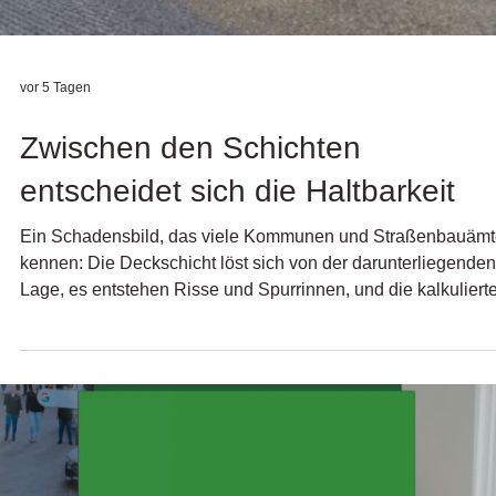
vor 5 Tagen
Zwischen den Schichten
entscheidet sich die Haltbarkeit
Ein Schadensbild, das viele Kommunen und Straßenbauämt
kennen: Die Deckschicht löst sich von der darunterliegenden
Lage, es entstehen Risse und Spurrinnen, und die kalkuliert
Nutzungsdauer wird deutlich unterschritten. Häufige Ursach
ist ein unzureichender Schichtenverbund. Sind die einzelne
Asphaltlagen nicht fest genug miteinander verklebt, können s
sich unter Verkehrsbelastung und Witterungseinflüssen
gegeneinander verschieben. Die Folge sind frühzeitige