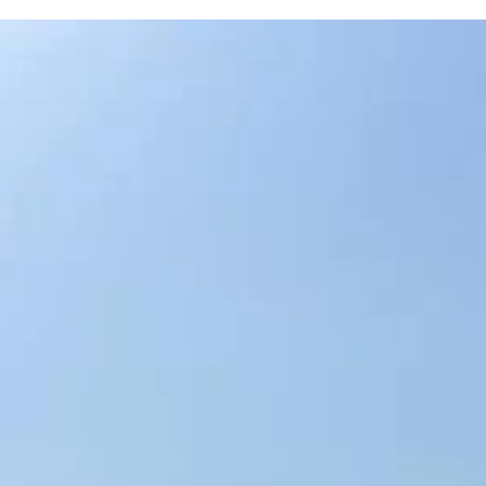
beieinanderliegen. Denn was nach einer Schminkroutine
klingt, folgt oft denselben Prinzipien wie eine
Oberflächenbehandlung: die richtige Vorbereitung, die
passende Schichtung und ein perfektes Finish. Erst der Prim
dann die Foundation, zum Schluss das Setting Powder. Gen
wie beim Make-up entscheidet auch im