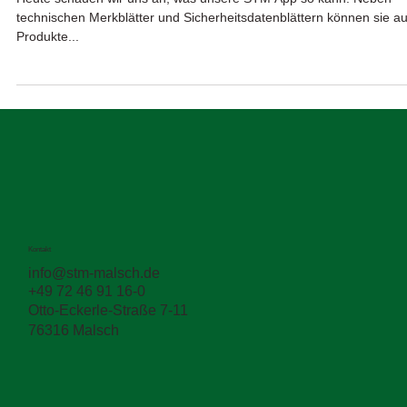
Die STM App📱
Heute schauen wir uns an, was unsere STM App so kann! Neben
technischen Merkblätter und Sicherheitsdatenblättern können sie a
Produkte...
Kontakt
info@stm-malsch.de
+49 72 46 91 16-0
Otto-Eckerle-Straße 7-11
76316 Malsch