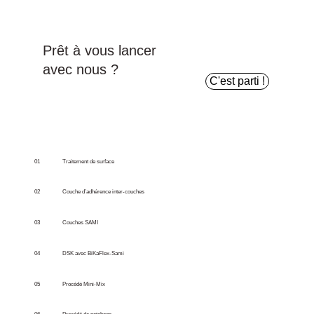
Prêt à vous lancer
avec nous ?
C'est parti !
01
Traitement de surface
02
Couche d’adhérence inter-couches
03
Couches SAMI
04
DSK avec BiKaFlex-Sami
05
Procédé Mini-Mix