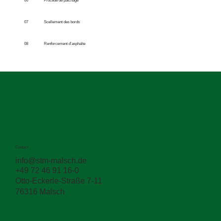
06
Procédé de patchage
07
Scellement des bords
08
Renforcement d’asphalte
Contact
info@stm-malsch.de
+49 72 46 91 16-0
Otto-Eckerle-Straße 7-11
76316 Malsch