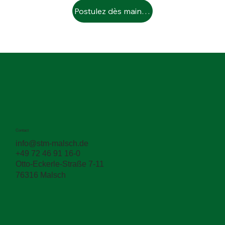
Postulez dès maintenant
Contact
info@stm-malsch.de
+49 72 46 91 16-0
Otto-Eckerle-Straße 7-11
76316 Malsch