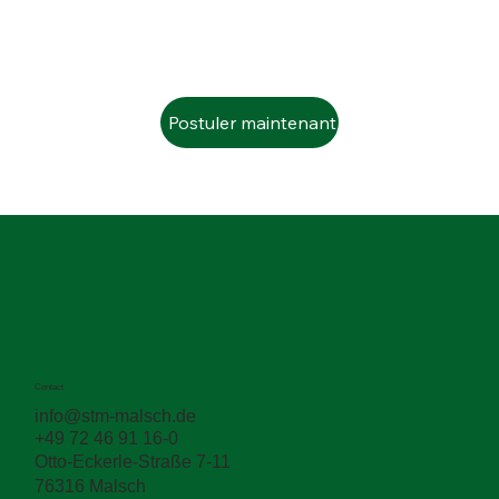
Postuler maintenant
Contact
info@stm-malsch.de
+49 72 46 91 16-0
Otto-Eckerle-Straße 7-11
76316 Malsch