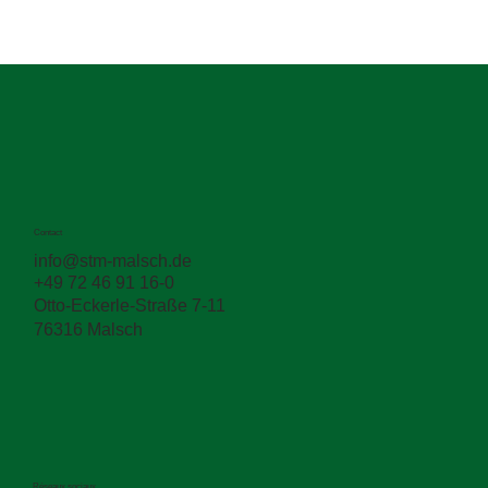
Contact
info@stm-malsch.de
+49 72 46 91 16-0
Otto-Eckerle-Straße 7-11
76316 Malsch
Réseaux sociaux