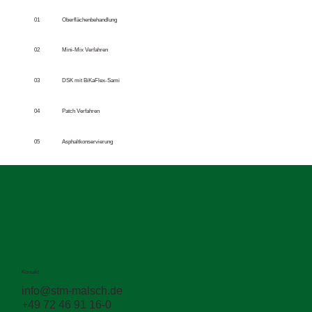
tragfähig ist, aber erste Alterungserscheinungen, offene
01
Oberflächenbehandlung
Poren, feine Risse oder beginnender Substanzverlust
sichtbar werden.
02
Mini-Mix Verfahren
03
DSK mit BiKaFlex-Sami
04
Patch Verfahren
05
Asphaltkonservierung
Kontakt
info@stm-malsch.de
+49 72 46 91 16-0