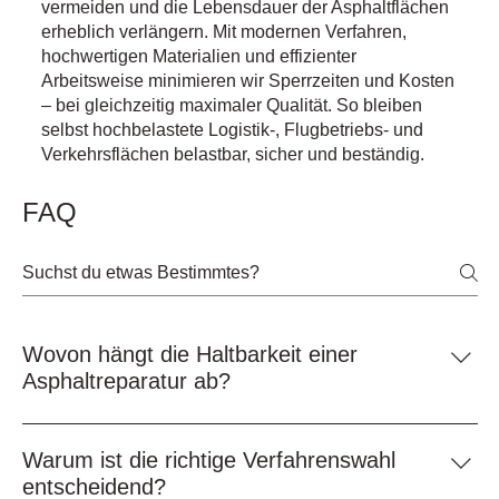
vermeiden und die Lebensdauer der Asphaltflächen
erheblich verlängern. Mit modernen Verfahren,
hochwertigen Materialien und effizienter
Arbeitsweise minimieren wir Sperrzeiten und Kosten
– bei gleichzeitig maximaler Qualität. So bleiben
selbst hochbelastete Logistik-, Flugbetriebs- und
Verkehrsflächen belastbar, sicher und beständig.
FAQ
Wovon hängt die Haltbarkeit einer
Asphaltreparatur ab?
Die Haltbarkeit hängt von Untergrund, Schadensbild,
Vorbereitung, Material, Witterung, Verkehrsbelastung und
Warum ist die richtige Verfahrenswahl
fachgerechter Ausführung ab.
entscheidend?