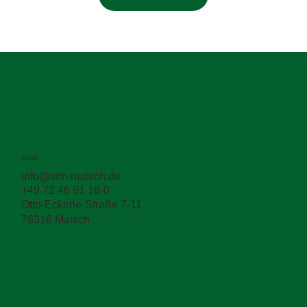
Kontakt
info@stm-malsch.de
+49 72 46 91 16-0
Otto-Eckerle-Straße 7-11
76316 Malsch