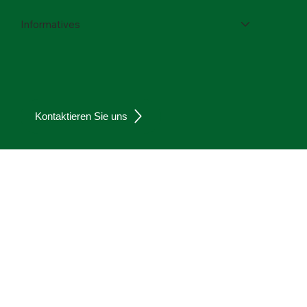
Kontakt
Informatives
Kontaktieren Sie uns
Datenschutz
Impressum
Zurück nach oben
© 2026 STM - Süddeutsche