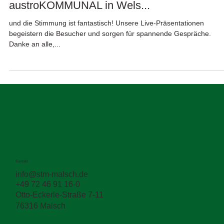
🚀 Tag 2 auf der ASTRAD &
austroKOMMUNAL in Wels...
und die Stimmung ist fantastisch! Unsere Live-Präsentationen
begeistern die Besucher und sorgen für spannende Gespräche.
Danke an alle,...
Kontakt
info@stm-malsch.de
+49 72 46 91 16-0
Otto-Eckerle-Straße 7-11
76316 Malsch