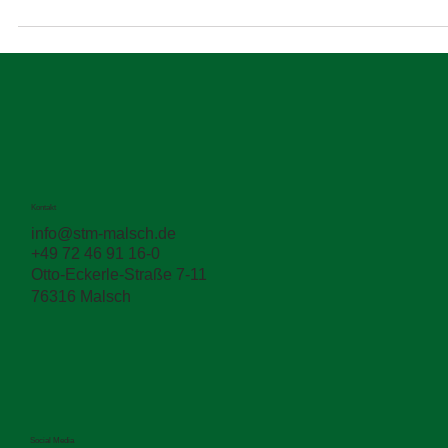
Mitsubishi Fuso. Mit einem schlanken Konzept und einem...
Kontakt
info@stm-malsch.de
+49 72 46 91 16-0
Otto-Eckerle-Straße 7-11
76316 Malsch