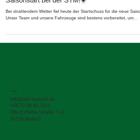
Saisonstart bei der STM!☀️
Bei strahlendem Wetter fiel heute der Startschuss für die neue Sais
Unser Team und unsere Fahrzeuge sind bestens vorbereitet, um...
Kontakt
info@stm-malsch.de
+49 72 46 91 16-0
Otto-Eckerle-Straße 7-11
76316 Malsch