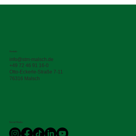
Kontakt
info@stm-malsch.de
+49 72 46 91 16-0
Otto-Eckerle-Straße 7-11
76316 Malsch
Social Media