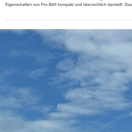
Im Rahmen unserer Bewerbung für den InfraTech Innovationspreis
2026 haben wir ein Plakat entwickelt, das die wichtigsten Vorteile und
Eigenschaften von Pro-Bit® kompakt und übersichtlich darstellt. Das
Plakat zeigt auf einen Blick, warum Pro-Bit® eine echte Innovation f
die nachhaltige Straßenerhaltung ist – von der tiefenwirksamen
Schutzfunktion über die Verlängerung der Nutzungsdauer bis hin zu
den ökologischen und wirtschaftlichen Vorteilen. Gestaltet wurde es 
den