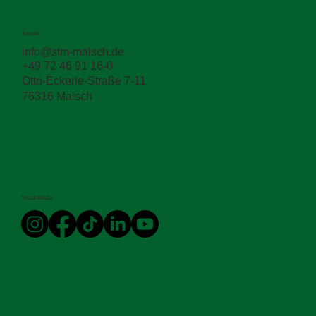
Unser altes Trafohäuschen macht Platz für eine moderne Lösung.
Warum? Die STM wächst stetig, und mit diesem Wachstum steigt a
der...
Kontakt
info@stm-malsch.de
+49 72 46 91 16-0
Otto-Eckerle-Straße 7-11
76316 Malsch