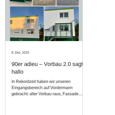
8. Dez. 2025
90er adieu – Vorbau 2.0 sagt
hallo
In Rekordzeit haben wir unseren
Eingangsbereich auf Vordermann
gebracht: alter Vorbau raus, Fassade
frisch verputzt und gestrichen, neuer
Vorbau ran – fertig in nicht mal zwei
Wochen! 🛠️✨ Jetzt heißt es: