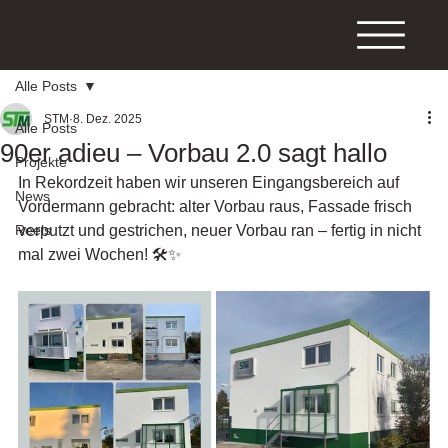
Alle Posts
STM
8. Dez. 2025
Alle Posts
90er adieu – Vorbau 2.0 sagt hallo
Projekte
In Rekordzeit haben wir unseren Eingangsbereich auf 
News
Vordermann gebracht: alter Vorbau raus, Fassade frisch 
Reels
verputzt und gestrichen, neuer Vorbau ran – fertig in nicht 
mal zwei Wochen! 🛠️✨