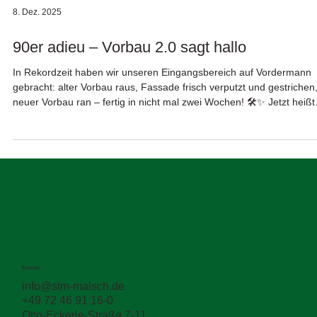
8. Dez. 2025
90er adieu – Vorbau 2.0 sagt hallo
In Rekordzeit haben wir unseren Eingangsbereich auf Vordermann
gebracht: alter Vorbau raus, Fassade frisch verputzt und gestrichen
neuer Vorbau ran – fertig in nicht mal zwei Wochen! 🛠️✨ Jetzt heißt
es: Hereinspaziert, Kaffee fast schon bereit und gute Laune garantie
Alt war gestern – willkommen in unserem modernen Empfang!
#NeuerLook #Vorbau2_0 #Hereinspaziert #ModernUndFrisch
#UmbauErfolg
Kontakt
info@stm-malsch.de