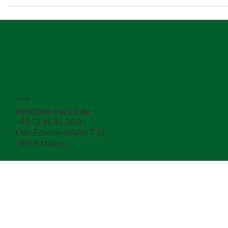
Kontakt
info@stm-malsch.de
+49 72 46 91 16-0
Otto-Eckerle-Straße 7-11
76316 Malsch