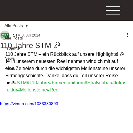
Alle Posts
STM
3. Juli 2024
Alle Posts
110 Jahre STM 🎉
Projekte
110 Jahre STM – ein Rückblick auf unsere Highlights! 🎉
News
🚧 In unserem neuesten Reel nehmen wir dich mit auf 
Reels
eine Zeitreise durch die wichtigsten Meilensteine unserer 
Firmengeschichte. Danke, dass du Teil unserer Reise 
bist!
#STM
#110Jahre
#Firmenjubiläum
#Straßenbau
#Infrast
ruktur
#Meilensteine
#Reel
https://vimeo.com/1036330893