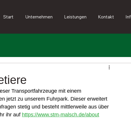
Start
Unternehmen
Leistungen
Kontakt
In
tiere
 dieser Transportfahrzeuge mit einem 
 jetzt zu unserem Fuhrpark. Dieser erweitert 
agen stetig und besteht mittlerweile aus über 
r ihr auf 
https://www.stm-malsch.de/about