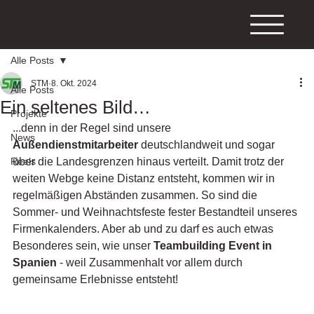
Alle Posts
STM
8. Okt. 2024
Alle Posts
Ein seltenes Bild…
Projekte
...denn in der Regel sind unsere 
News
Außendienstmitarbeiter
 deutschlandweit und sogar 
Reels
über die Landesgrenzen hinaus verteilt. Damit trotz der 
weiten Webge keine Distanz entsteht, kommen wir in 
regelmäßigen Abständen zusammen. So sind die 
Sommer- und Weihnachtsfeste fester Bestandteil unseres 
Firmenkalenders. Aber ab und zu darf es auch etwas 
Besonderes sein, wie unser 
Teambuilding Event in 
Spanien
 - weil Zusammenhalt vor allem durch 
gemeinsame Erlebnisse entsteht!