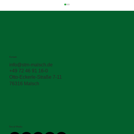
Kontakt
info@stm-malsch.de
+49 72 46 91 16-0
Zwischen den Schichten entscheidet sich
Otto-Eckerle-Straße 7-11
die Haltbarkeit
76316 Malsch
Social Media