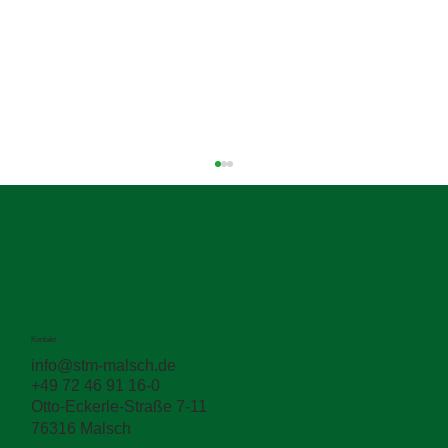
Kontakt
info@stm-malsch.de
+49 72 46 91 16-0
Wir zeigen Straßenerhaltung in Aktion auf
Otto-Eckerle-Straße 7-11
der KOMMUNAL live.de 2026
76316 Malsch