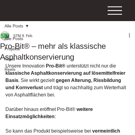
Alle Posts
STM
9. Feb.
Alle Posts
Pro-Bit® – mehr als klassische
Projekte
Asphaltkonservierung
News
Unsere Innovation 
Pro-Bit®
 unterstützt nicht nur die 
Reels
klassische Asphaltkonservierung auf lösemittelfreier 
Basis
. Sie wirkt gezielt 
gegen Alterung, Rissbildung 
und Kornverlust
 und trägt so nachhaltig zum Werterhalt 
von Asphaltflächen bei.
Darüber hinaus eröffnet Pro-Bit® 
weitere 
Einsatzmöglichkeiten
:
So kann das Produkt beispielsweise bei 
vermeintlich 