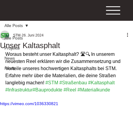
Alle Posts
STM
26. Juni 2024
Alle Posts
Unser Kaltasphalt
Projekte
Woraus besteht unser Kaltasphalt? 🛣️🔍 In unserem 
News
neuesten Reel erklären wir die Zusammensetzung und 
Reels
Vorteile unseres hochwertigen Kaltasphalts bei STM. 
Erfahre mehr über die Materialien, die deine Straßen 
langlebig machen! 
#STM
#Straßenbau
#Kaltasphalt
#Infrastruktur
#Bauprodukte
#Reel
#Materialkunde
https://vimeo.com/1036330821